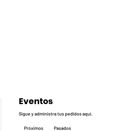
fesorado
Servicios
Paquetes
Ashtanga Yoga
Consult
TREVI YOGA
Escuela de Ashtanga Vinyasa Yoga Pereira
Eventos
Sigue y administra tus pedidos aquí.
Próximos
Pasados