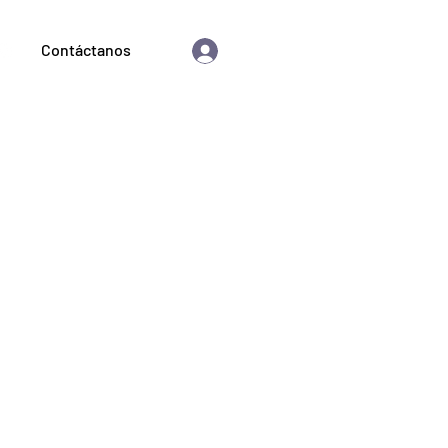
Contáctanos
Iniciar sesión
as astrológicas
Comprar
Blog