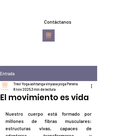
Contáctanos
TREVI YOGA
Escuela de Ashtanga
Vinyasa Yoga
Entrada
Pereira
Trevi Yoga ashtanga vinyasa yoga Pereira
8 nov 2025
3 min de lectura
El movimiento es vida
Nuestro cuerpo está formado por 
millones de fibras musculares: 
estructuras vivas, capaces de 
adaptarse, transformarse y 