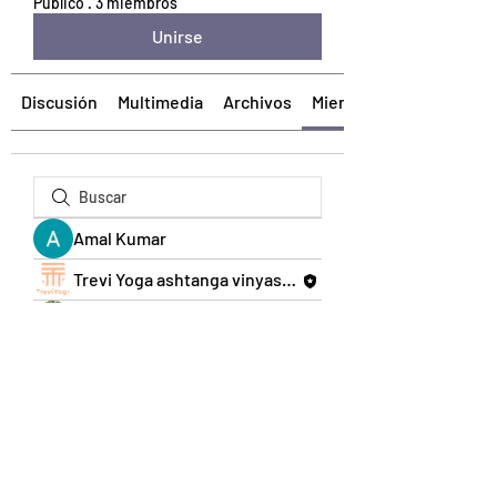
Público
·
3 miembros
Unirse
Discusión
Multimedia
Archivos
Miembros
Amal Kumar
Trevi Yoga ashtanga vinyasa yoga Pereira
marisolburbano0101