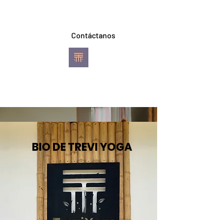
Contáctanos
TREVI YOGA
Escuela de Ashtanga
Vinyasa Yoga
Pereira
BIO DE TREVI YOGA