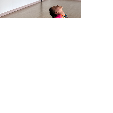
CLASES GRUPALES (OTRO)
CLASE CONTORSION
¡Bienvenidos a la clase de contorsión con Daria!
Aquí aprenderás a desarrollar tu flexibilidad y
fuerza mientras te diviertes. Únete a nosotros
para explorar nuevos movimientos y mejorar tus
habilidades de contorsión en un ambiente
seguro y acogedor. ¡Te esperamos!
Separa tu cupo