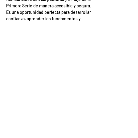
Primera Serie de manera accesible y segura. 
Es una oportunidad perfecta para desarrollar 
confianza, aprender los fundamentos y 
establecer una base sólida para avanzar 
hacia prácticas más independientes.
Nivel: “1” (principiante y intermedio)
Duración: 1 hora
Mostrar más