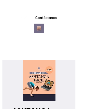
Contáctanos
TREVI YOGA
Escuela de Ashtanga
Vinyasa Yoga
Pereira