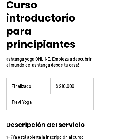
Curso
introductorio
para
principiantes
ashtanga yoga ONLINE. Empieza a descubrir
el mundo del ashtanga desde tu casa!
210.000
pesos
Finalizado
F
$ 210.000
colombianos
i
n
Trevi Yoga
a
l
i
z
Descripción del servicio
a
d
✨ ¡Ya está abierta la inscripción al curso
o