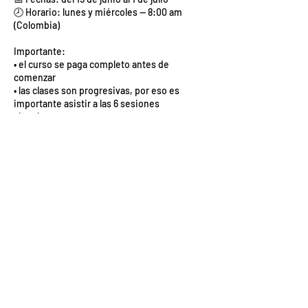
🕗 Horario: lunes y miércoles — 8:00 am
(Colombia)
Importante:
• el curso se paga completo antes de
comenzar
• las clases son progresivas, por eso es
importante asistir a las 6 sesiones
• las clases no se reponen
Política de cancelación
El curso se paga 100% antes de empezar. NO
HAY devolución, por lo tanto, por favor,
averigüen las fechas de las clases para poder
asistir en TODAS