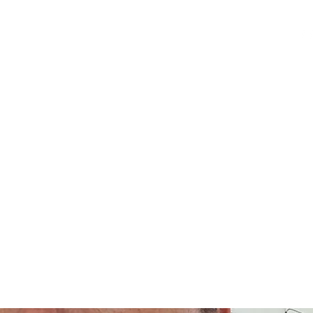
fesorado
Servicios
Paquetes
Ashtanga Yoga
Consult
TREVI YOGA
Escuela de Ashtanga Vinyasa Yoga Pereira