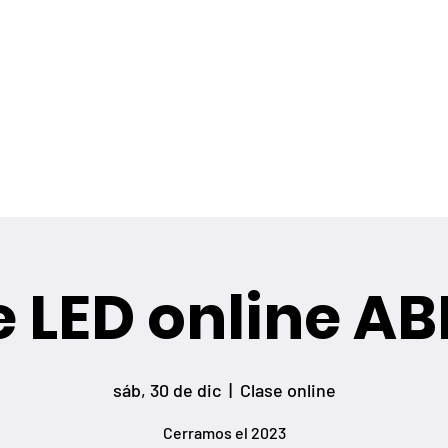
fesorado
Servicios
Paquetes
Ashtanga Yoga
Consult
TREVI YOGA
Escuela de Ashtanga Vinyasa Yoga Pereira
e LED online AB
sáb, 30 de dic
  |  
Clase online
Cerramos el 2023