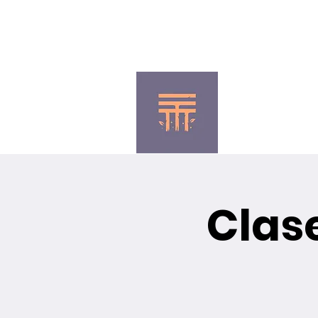
(+57) 350 337 0985
Inicio
Nuestros alumnos
Pro
Clas