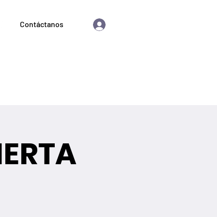
Contáctanos
Iniciar sesión
as astrológicas
Comprar
Blog
IERTA