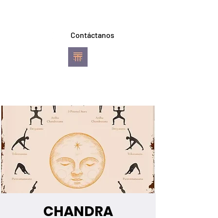
Contáctanos
TREVI YOGA
Escuela de Ashtanga
Vinyasa Yoga
Pereira
CHANDRA