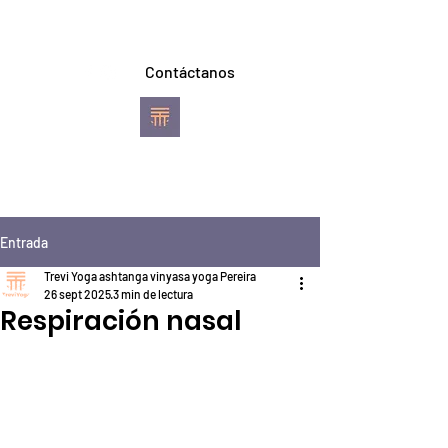
Contáctanos
TREVI YOGA
Escuela de Ashtanga
Vinyasa Yoga
Entrada
Pereira
Trevi Yoga ashtanga vinyasa yoga Pereira
26 sept 2025
3 min de lectura
Respiración nasal