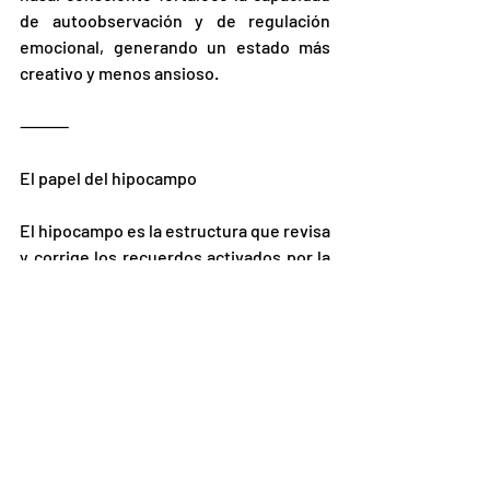
de autoobservación y de regulación 
emocional, generando un estado más 
creativo y menos ansioso.
⸻
El papel del hipocampo
El hipocampo es la estructura que revisa 
y corrige los recuerdos activados por la 
amígdala. Permite distinguir un peligro 
real de un simple parecido (“no es la 
misma persona amenazante, es alguien 
con una chaqueta parecida”). En buen 
estado, frena la hiperactividad de la 
amígdala y mantiene la calma. Bajo 
estrés crónico, pierde esta capacidad, lo 
que abre paso al caos emocional.